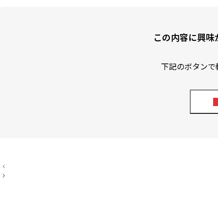
この内容に興味
下記のボタンで
投
稿
ナ
ビ
ゲ
ー
シ